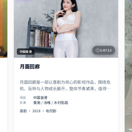
0
1:47:12
中国香港
月面回廊
月面回廊是一部以喜剧为核心的影视作品，围绕危
机、反转与人物成长展开，整体节奏紧凑，值得推
荐观看。
中国香港
地区
黄渤 / 汤唯 / 木村拓哉
主演
喜剧
·
2018
·
电视剧