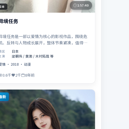
1:57:40
日本
异境任务
异境任务是一部以爱情为核心的影视作品，围绕危
机、反转与人物成长展开，整体节奏紧凑，值得推
荐观看。
日本
地区
梁朝伟 / 黄渤 / 木村拓哉 等
主演
爱情
·
2018
·
动漫
3.6千
2千
8年前
最新