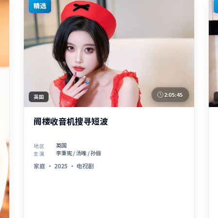
精选
2:05:45
英国
阁楼收音机搜寻短波
英国
地区
李秉宪 / 汤唯 / 孙俪
主演
家庭
·
2025
·
电视剧