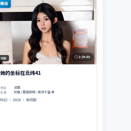
精选
2:29:40
法国
她的坐标在北纬41
法国
地区
孙俪 / 菅田将晖 / 易烊千玺 等
主演
科幻
·
2020
·
电视剧