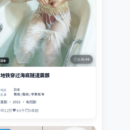
1:35:09
日本
地铁穿过海底隧道震颤
日本
地区
黄渤 / 殷桃 / 李秉宪 等
主演
喜剧
·
2021
·
电视剧
12万
4.5千
5年前