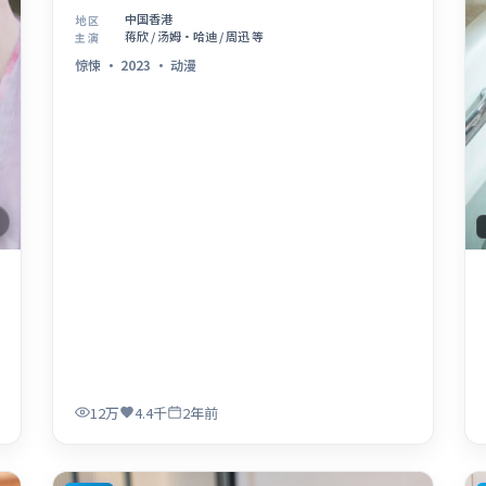
中国香港
地区
蒋欣 / 汤姆·哈迪 / 周迅 等
主演
惊悚
·
2023
·
动漫
12万
4.4千
2年前