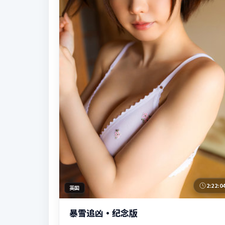
2:22:0
英国
暴雪追凶·纪念版