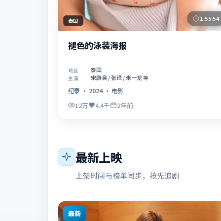
1:55:54
泰国
褪色的泳装海报
泰国
地区
宋康昊 / 张译 / 朱一龙 等
主演
纪录
·
2024
·
电影
12万
4.4千
2年前
最新上映
上架时间与榜单同步，抢先追剧
最新