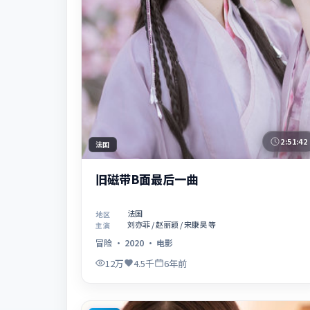
2:51:42
法国
旧磁带B面最后一曲
法国
地区
刘亦菲 / 赵丽颖 / 宋康昊 等
主演
冒险
·
2020
·
电影
12万
4.5千
6年前