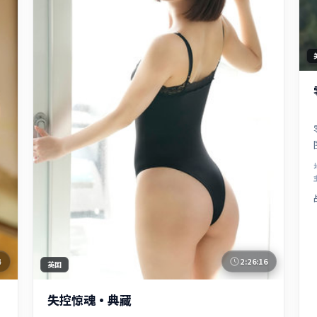
4
2:26:16
英国
失控惊魂·典藏