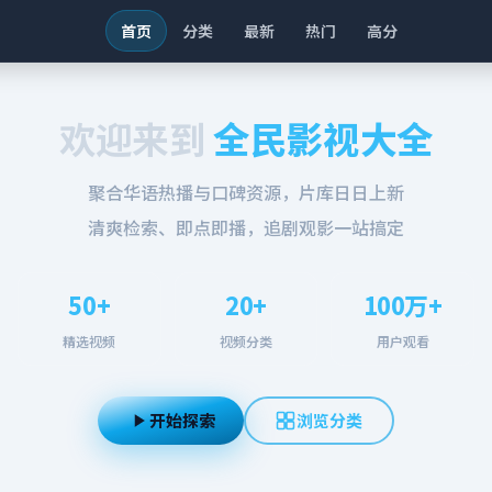
首页
分类
最新
热门
高分
欢迎来到
全民影视大全
聚合华语热播与口碑资源，片库日日上新
清爽检索、即点即播，追剧观影一站搞定
50+
20+
100万+
精选视频
视频分类
用户观看
开始探索
浏览分类