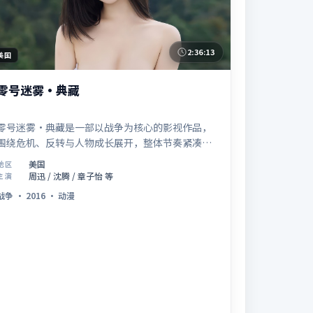
2:36:13
美国
零号迷雾·典藏
零号迷雾·典藏是一部以战争为核心的影视作品，
围绕危机、反转与人物成长展开，整体节奏紧凑，
值得推荐观看。
美国
地区
周迅 / 沈腾 / 章子怡 等
主演
战争
·
2016
·
动漫