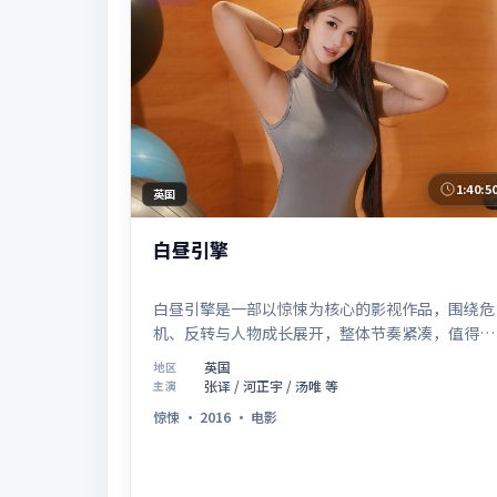
1:40:5
英国
白昼引擎
白昼引擎是一部以惊悚为核心的影视作品，围绕危
机、反转与人物成长展开，整体节奏紧凑，值得推
荐观看。
英国
地区
张译 / 河正宇 / 汤唯 等
主演
惊悚
·
2016
·
电影